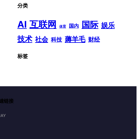
分类
AI
互联网
国际
娱乐
国内
体育
技术
薅羊毛
社会
财经
科技
标签
速链接
AY