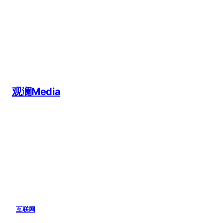
跳
至
内
容
观澜Media
互联网