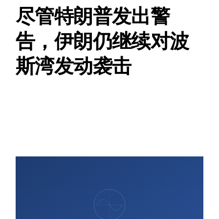
尽管特朗普发出警
告，伊朗仍继续对波
斯湾发动袭击