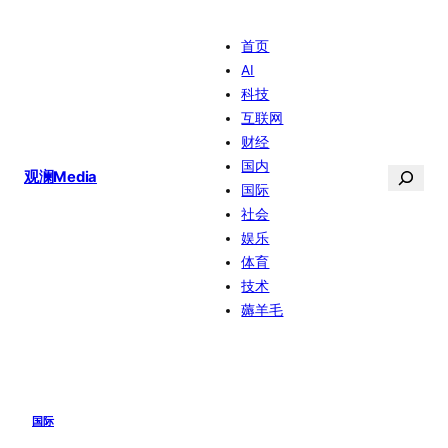
跳
首页
至
AI
内
科技
容
互联网
财经
国内
搜
观澜Media
国际
索
社会
娱乐
体育
技术
薅羊毛
国际