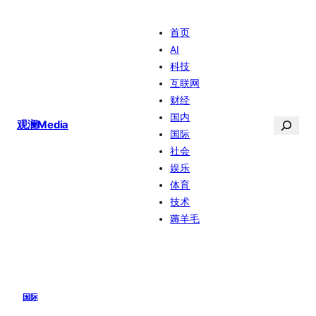
跳
首页
至
AI
内
科技
容
互联网
财经
国内
搜
观澜Media
国际
索
社会
娱乐
体育
技术
薅羊毛
国际