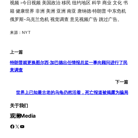
视频 ›今日视频 美国政治 移民 纽约地区 科学 商业 文化 书
籍 健康世界 非洲 美洲 亚洲 南亚 唐纳德·特朗普 中东危机
俄罗斯-乌克兰危机 视觉调查 意见视频广告 跳过广告。
来源：NYT
上一篇
特朗普就更换图尔西·加巴德出任情报总监一事向顾问进行了民
意调查
下一篇
世界上已知最古老的乌龟仍然活着，死亡报道被揭露为骗局
关于我们
观澜Media
Facebook
X
YouTube