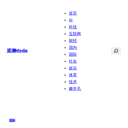
跳
首页
至
AI
内
科技
容
互联网
财经
国内
搜
观澜Media
国际
索
社会
娱乐
体育
技术
薅羊毛
国际