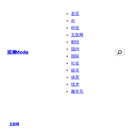
跳
首页
至
AI
内
科技
容
互联网
财经
国内
搜
观澜Media
国际
索
社会
娱乐
体育
技术
薅羊毛
互联网