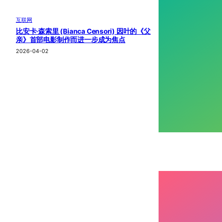
互联网
比安卡·森索里 (Bianca Censori) 因叶的《父
亲》首部电影制作而进一步成为焦点
2026-04-02