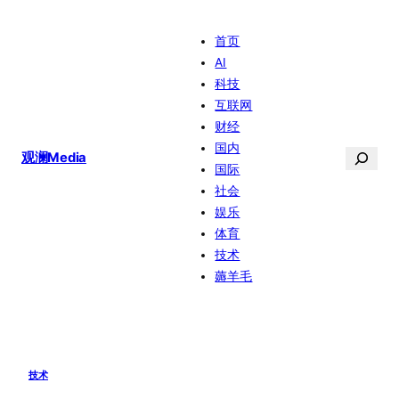
跳
首页
至
AI
内
科技
容
互联网
财经
国内
搜
观澜Media
国际
索
社会
娱乐
体育
技术
薅羊毛
技术