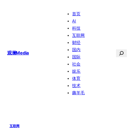
跳
首页
至
AI
内
科技
容
互联网
财经
国内
搜
观澜Media
国际
索
社会
娱乐
体育
技术
薅羊毛
互联网