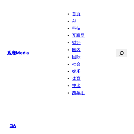
跳
首页
至
AI
内
科技
容
互联网
财经
国内
搜
观澜Media
国际
索
社会
娱乐
体育
技术
薅羊毛
国内