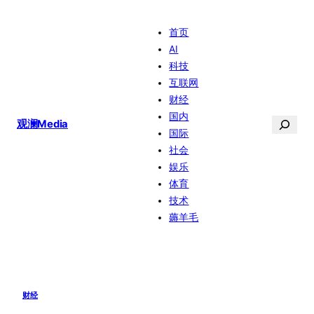
跳
首页
至
AI
内
科技
容
互联网
财经
国内
搜
观澜Media
国际
索
社会
娱乐
体育
技术
薅羊毛
财经