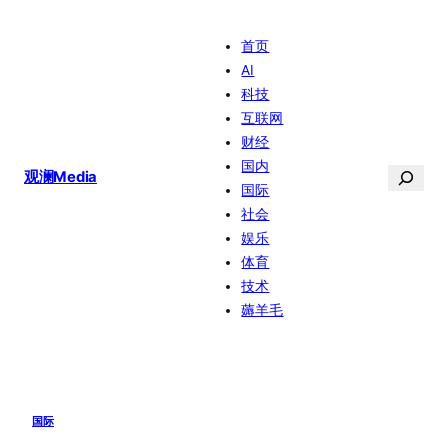
跳
首页
至
AI
内
科技
容
互联网
财经
国内
搜
观澜Media
国际
索
社会
娱乐
体育
技术
薅羊毛
国际