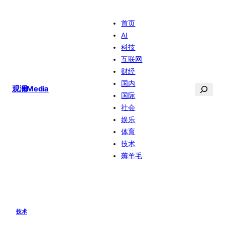
跳
首页
至
AI
内
科技
容
互联网
财经
国内
搜
观澜Media
国际
索
社会
娱乐
体育
技术
薅羊毛
技术