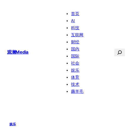
跳
首页
至
AI
内
科技
容
互联网
财经
国内
搜
观澜Media
国际
索
社会
娱乐
体育
技术
薅羊毛
娱乐