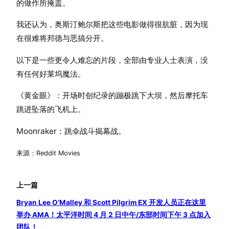
的做作所掩盖。
我还认为，奥斯汀鲍尔斯把这些电影做得很肮脏，因为现
在很难将邦德与恶搞分开。
以下是一些更令人难忘的片段，全部由专业人士表演，没
有任何好莱坞魔法。
《黄金眼》：开场时创纪录的蹦极跳下大坝，然后摩托车
跳进坠落的飞机上。
Moonraker：跳伞战斗揭幕战。
来源：Reddit Movies
上一篇
Bryan Lee O’Malley 和 Scott Pilgrim EX 开发人员正在这里
举办 AMA！太平洋时间 4 月 2 日中午/东部时间下午 3 点加入
团队！