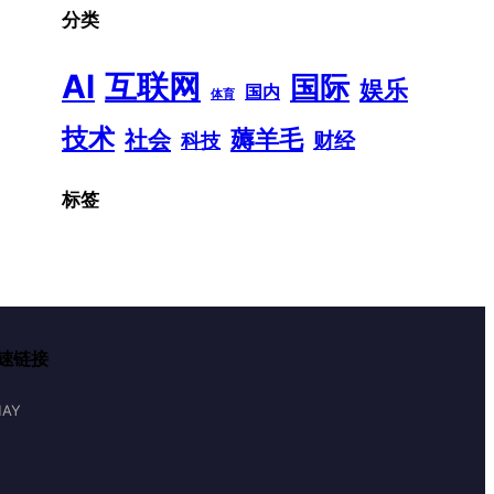
分类
AI
互联网
国际
娱乐
国内
体育
技术
薅羊毛
社会
财经
科技
标签
速链接
AY