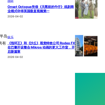
国际
Onset Octopus凭借《天黑前的牛仔》戏剧商
业模式夺得英国垂直视频第一
2026-04-02
加半岛
娱乐
供有
《指环王》和《沙丘》视觉特效公司 Rodeo FX
在巴黎开设整合 Mikros 动画的更大工作室，开
启新篇章
2026-04-02