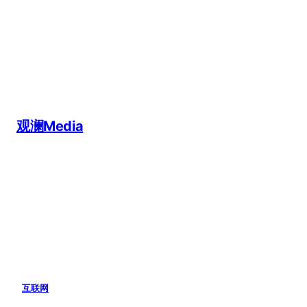
跳
至
内
容
观澜Media
互联网