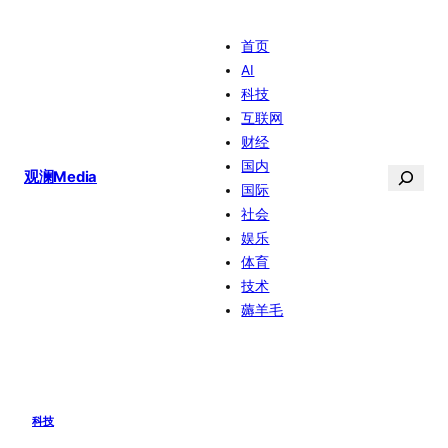
跳
首页
至
AI
内
科技
容
互联网
财经
国内
搜
观澜Media
国际
索
社会
娱乐
体育
技术
薅羊毛
科技