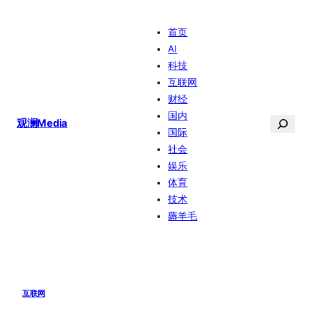
跳
首页
至
AI
内
科技
容
互联网
财经
国内
搜
观澜Media
国际
索
社会
娱乐
体育
技术
薅羊毛
互联网