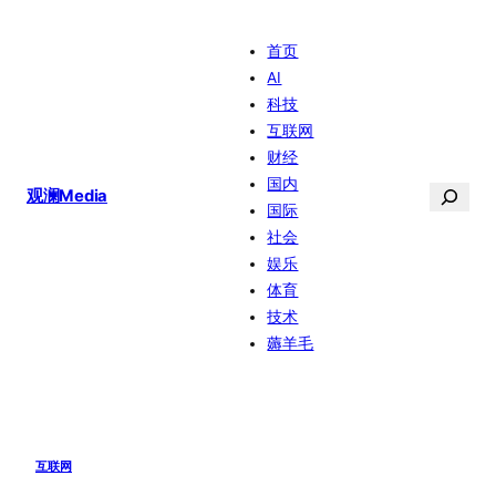
跳
首页
至
AI
内
科技
容
互联网
财经
国内
搜
观澜Media
国际
索
社会
娱乐
体育
技术
薅羊毛
互联网