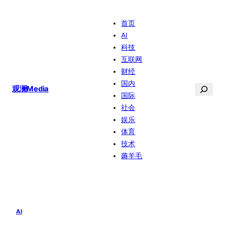
跳
首页
至
AI
内
科技
容
互联网
财经
国内
搜
观澜Media
国际
索
社会
娱乐
体育
技术
薅羊毛
AI