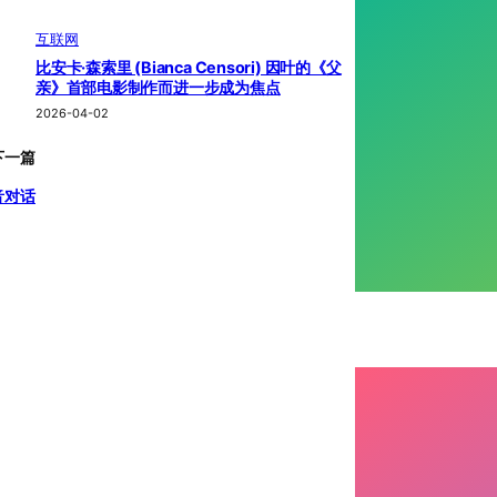
互联网
比安卡·森索里 (Bianca Censori) 因叶的《父
亲》首部电影制作而进一步成为焦点
2026-04-02
下一篇
语音对话