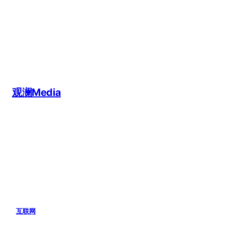
跳
至
内
容
观澜Media
互联网