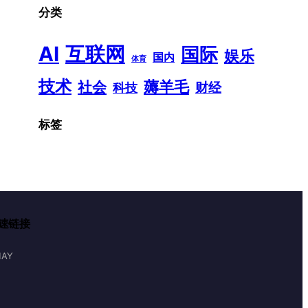
分类
AI
互联网
国际
娱乐
国内
体育
技术
薅羊毛
社会
财经
科技
标签
速链接
AY