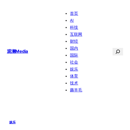
跳
首页
至
AI
内
科技
容
互联网
财经
国内
搜
观澜Media
国际
索
社会
娱乐
体育
技术
薅羊毛
娱乐