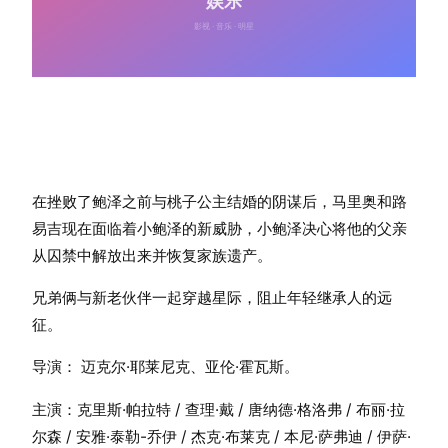
在挫败了鲍泽之前与桃子公主结婚的阴谋后，马里奥和路
易吉现在面临着小鲍泽的新威胁，小鲍泽决心将他的父亲
从囚禁中解放出来并恢复家族遗产。
兄弟俩与新老伙伴一起穿越星际，阻止年轻继承人的远
征。
导演： 迈克尔·耶莱尼克、亚伦·霍瓦斯。
主演：克里斯·帕拉特 / 查理·戴 / 唐纳德·格洛弗 / 布丽·拉
尔森 / 安雅·泰勒-乔伊 / 杰克·布莱克 / 本尼·萨弗迪 / 伊萨·