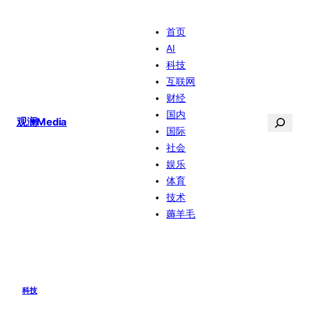
跳
首页
至
AI
内
科技
容
互联网
财经
国内
搜
观澜Media
国际
索
社会
娱乐
体育
技术
薅羊毛
科技