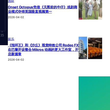
国际
Onset Octopus凭借《天黑前的牛仔》戏剧商
业模式夺得英国垂直视频第一
2026-04-02
娱乐
《指环王》和《沙丘》视觉特效公司 Rodeo FX
在巴黎开设整合 Mikros 动画的更大工作室，开
启新篇章
2026-04-02