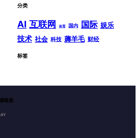
分类
AI
互联网
国际
娱乐
国内
体育
技术
薅羊毛
社会
财经
科技
标签
速链接
AY