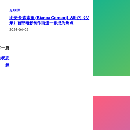
互联网
比安卡·森索里 (Bianca Censori) 因叶的《父
亲》首部电影制作而进一步成为焦点
2026-04-02
下一篇
的状态
栏