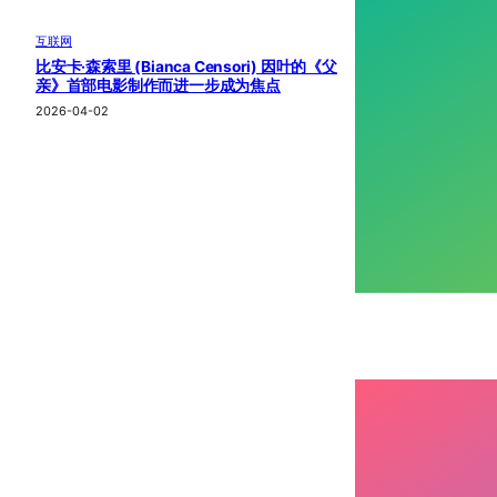
互联网
比安卡·森索里 (Bianca Censori) 因叶的《父
亲》首部电影制作而进一步成为焦点
2026-04-02