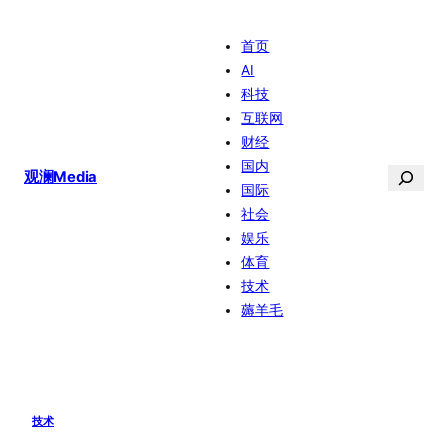
跳
首页
至
AI
内
科技
容
互联网
财经
国内
搜
观澜Media
国际
索
社会
娱乐
体育
技术
薅羊毛
技术