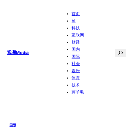
跳
首页
至
AI
内
科技
容
互联网
财经
国内
搜
观澜Media
国际
索
社会
娱乐
体育
技术
薅羊毛
国际