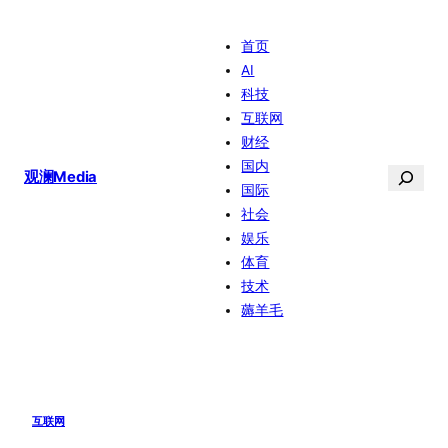
跳
首页
至
AI
内
科技
容
互联网
财经
国内
搜
观澜Media
国际
索
社会
娱乐
体育
技术
薅羊毛
互联网