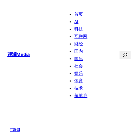
跳
首页
至
AI
内
科技
容
互联网
财经
国内
搜
观澜Media
国际
索
社会
娱乐
体育
技术
薅羊毛
互联网