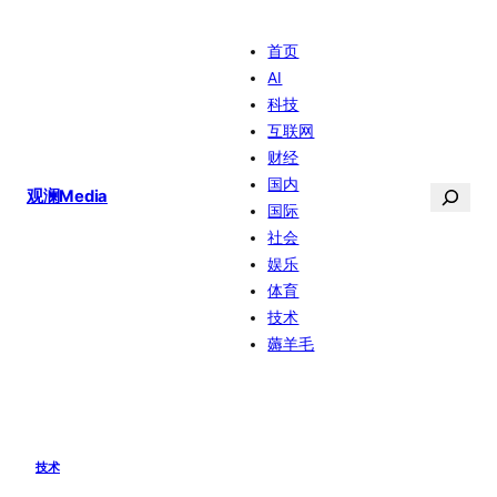
跳
首页
至
AI
内
科技
容
互联网
财经
国内
搜
观澜Media
国际
索
社会
娱乐
体育
技术
薅羊毛
技术