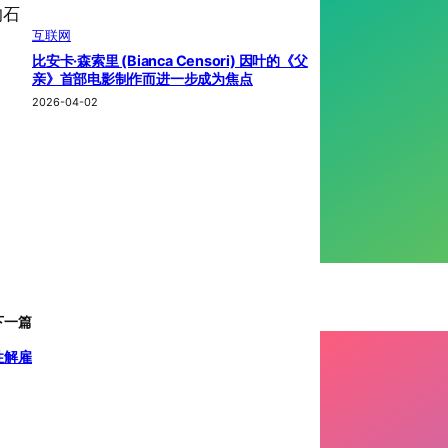
的石
互联网
比安卡·森索里 (Bianca Censori) 因叶的《父
亲》首部电影制作而进一步成为焦点
2026-04-02
下一篇
性解雇