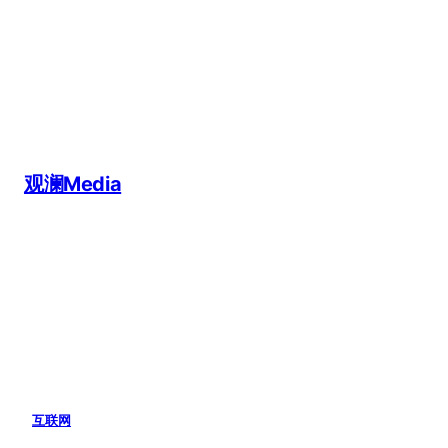
跳
至
内
容
观澜Media
互联网