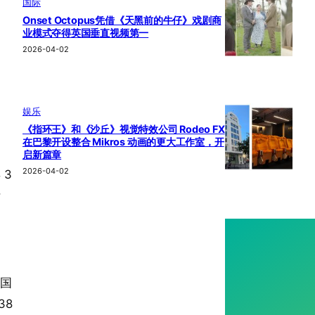
国际
Onset Octopus凭借《天黑前的牛仔》戏剧商
业模式夺得英国垂直视频第一
2026-04-02
娱乐
《指环王》和《沙丘》视觉特效公司 Rodeo FX
在巴黎开设整合 Mikros 动画的更大工作室，开
启新篇章
2026-04-02
 3
斯
美国
38