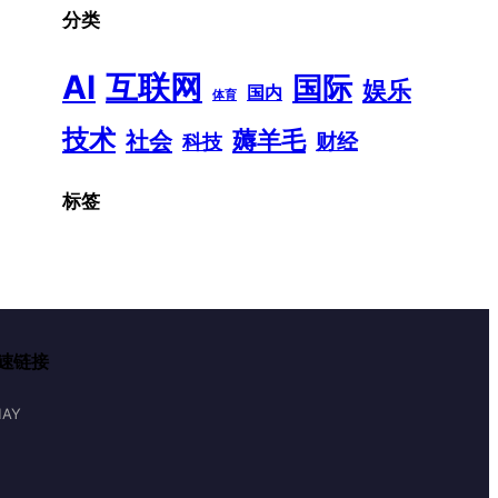
分类
AI
互联网
国际
娱乐
国内
体育
技术
薅羊毛
社会
财经
科技
标签
速链接
AY