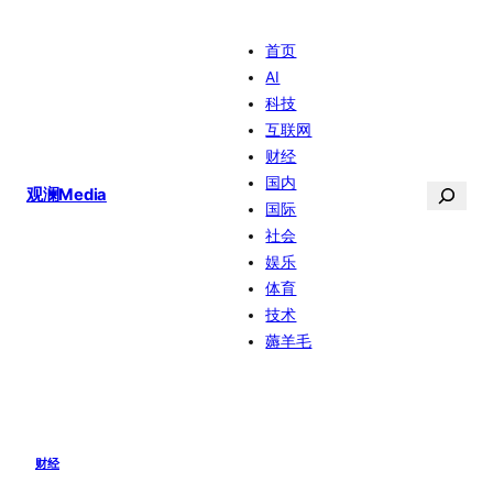
跳
首页
至
AI
内
科技
容
互联网
财经
国内
搜
观澜Media
国际
索
社会
娱乐
体育
技术
薅羊毛
财经