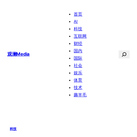
跳
首页
至
AI
内
科技
容
互联网
财经
国内
搜
观澜Media
国际
索
社会
娱乐
体育
技术
薅羊毛
科技