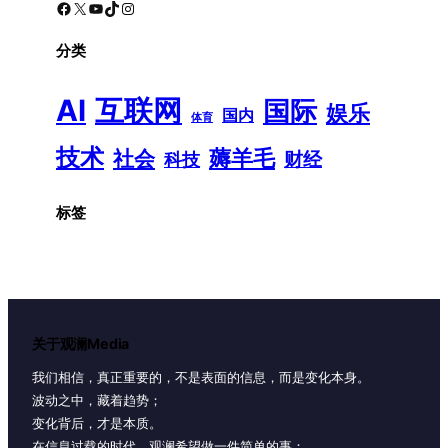
Facebook
X
YouTube
TikTok
Instagram
分类
AI
互联网
国际
娱乐
国内
体育
技术
薅羊毛
社会
财经
科技
标签
关于观澜Media
我们相信，真正重要的，不是表面的信息，而是变化本身。
波动之中，藏着趋势；
变化背后，才是本质。
在信息过载的时代，观澜希望做一件简单的事：