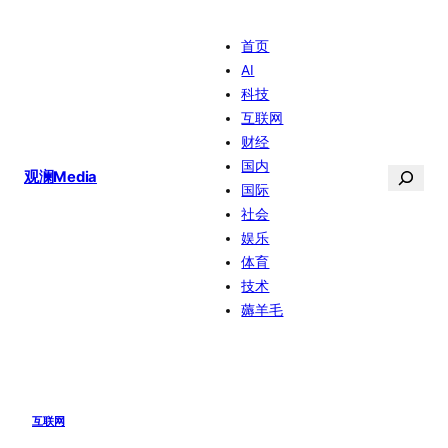
跳
首页
至
AI
内
科技
容
互联网
财经
国内
搜
观澜Media
国际
索
社会
娱乐
体育
技术
薅羊毛
互联网