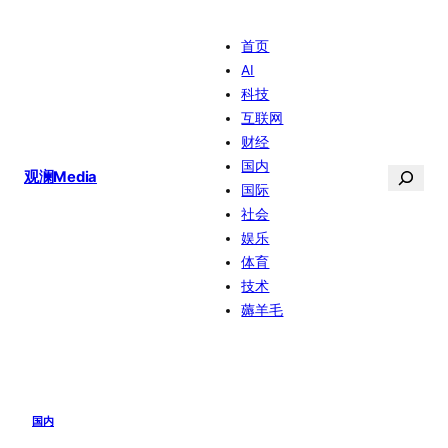
跳
首页
至
AI
内
科技
容
互联网
财经
国内
搜
观澜Media
国际
索
社会
娱乐
体育
技术
薅羊毛
国内