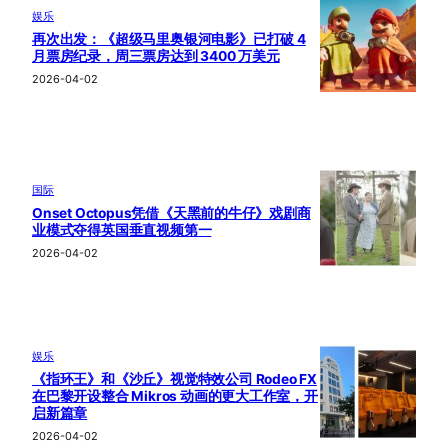
娱乐
再次出发：《超级马里奥银河电影》已打破 4
月票房纪录，周三票房达到 3400 万美元
2026-04-02
国际
Onset Octopus凭借《天黑前的牛仔》戏剧商
业模式夺得英国垂直视频第一
2026-04-02
娱乐
《指环王》和《沙丘》视觉特效公司 Rodeo FX
在巴黎开设整合 Mikros 动画的更大工作室，开
启新篇章
2026-04-02