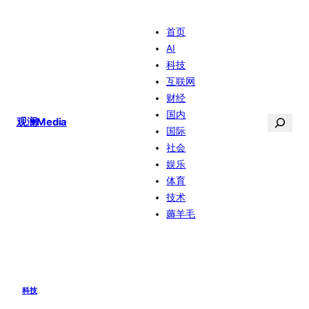
跳
首页
至
AI
内
科技
容
互联网
财经
国内
搜
观澜Media
国际
索
社会
娱乐
体育
技术
薅羊毛
科技