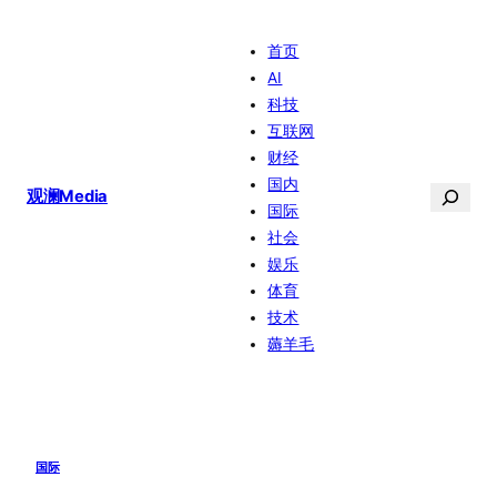
跳
首页
至
AI
内
科技
容
互联网
财经
国内
搜
观澜Media
国际
索
社会
娱乐
体育
技术
薅羊毛
国际