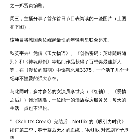
之一郑贤贞编剧。
周三，主播分享了首尔首日节目表阅读的一些图片（上图
和下图）。
该项目将韩国两位崛起最快的年轻明星联合起来。
秋英宇去年凭借《玉女物语》、《创伤密码：英雄随叫随
到》和《神魂颠倒》等热门作品获得了百想奖最佳新人
奖，在《漫长的假期》中饰演恶魔3375，一个活了几个世
纪却不懂爱的强大存在。
与此同时，多才多艺的女演员李世英（《红袖》、《爱情
之后》）饰演德潘，一位能干的酒店客房服务员，每天的
生活一点也不轻松。
” 《Schitt’s Creek》完结后，Netflix 的《吸引力时代》
续订第二季，鉴于幕后天才的血统，Netflix 对该剧寄予厚
望。