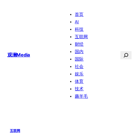
跳
首页
至
AI
内
科技
容
互联网
财经
国内
搜
观澜Media
国际
索
社会
娱乐
体育
技术
薅羊毛
互联网