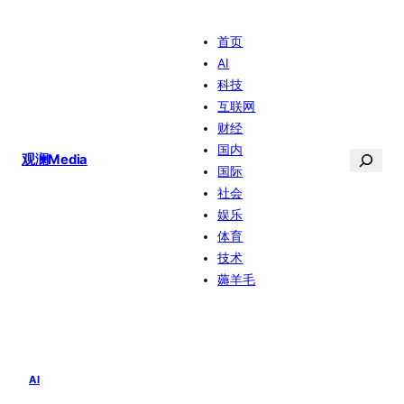
跳
首页
至
AI
内
科技
容
互联网
财经
国内
搜
观澜Media
国际
索
社会
娱乐
体育
技术
薅羊毛
AI