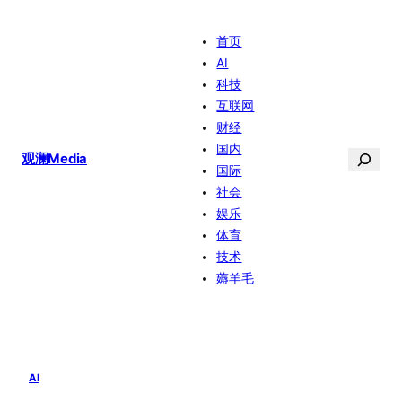
跳
首页
至
AI
内
科技
容
互联网
财经
国内
搜
观澜Media
国际
索
社会
娱乐
体育
技术
薅羊毛
AI