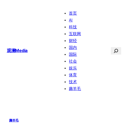
跳
首页
至
AI
内
科技
容
互联网
财经
国内
搜
观澜Media
国际
索
社会
娱乐
体育
技术
薅羊毛
薅羊毛