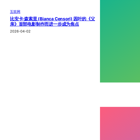
互联网
比安卡·森索里 (Bianca Censori) 因叶的《父
亲》首部电影制作而进一步成为焦点
2026-04-02