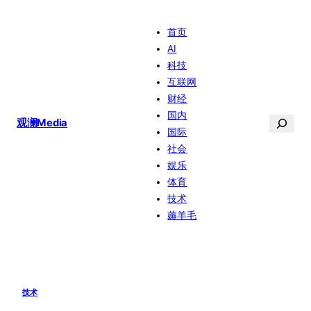
跳
首页
至
AI
内
科技
容
互联网
财经
国内
搜
观澜Media
国际
索
社会
娱乐
体育
技术
薅羊毛
技术