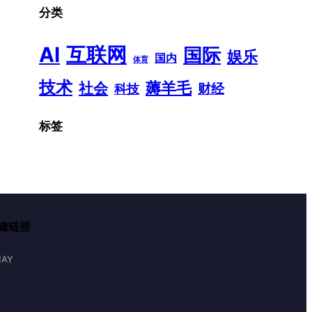
分类
AI
互联网
国际
娱乐
国内
体育
技术
薅羊毛
社会
财经
科技
标签
速链接
AY