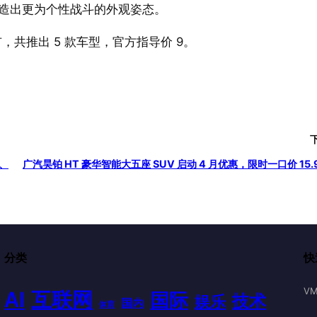
件，营造出更为个性战斗的外观姿态。
正式上市，共推出 5 款车型，官方指导价 9。
池、
广汽昊铂 HT 豪华智能大五座 SUV 启动 4 月优惠，限时一口价 15.9
分类
快
VM
AI
互联网
国际
技术
娱乐
国内
体育