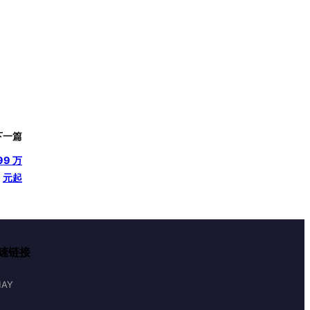
下一篇
9 万
元起
速链接
AY