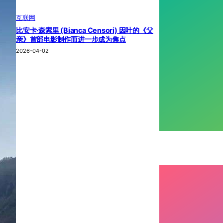
互联网
比安卡·森索里 (Bianca Censori) 因叶的《父
亲》首部电影制作而进一步成为焦点
2026-04-02