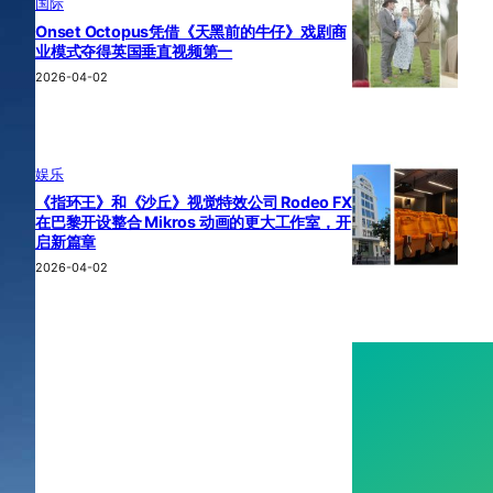
国际
Onset Octopus凭借《天黑前的牛仔》戏剧商
业模式夺得英国垂直视频第一
2026-04-02
娱乐
《指环王》和《沙丘》视觉特效公司 Rodeo FX
在巴黎开设整合 Mikros 动画的更大工作室，开
启新篇章
2026-04-02