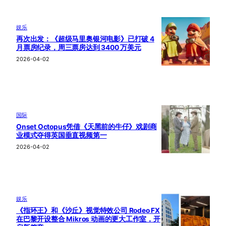
娱乐
再次出发：《超级马里奥银河电影》已打破 4
月票房纪录，周三票房达到 3400 万美元
2026-04-02
国际
Onset Octopus凭借《天黑前的牛仔》戏剧商
业模式夺得英国垂直视频第一
2026-04-02
娱乐
《指环王》和《沙丘》视觉特效公司 Rodeo FX
在巴黎开设整合 Mikros 动画的更大工作室，开