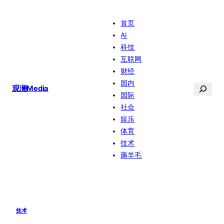
跳
首页
至
AI
内
科技
容
互联网
财经
国内
搜
观澜Media
国际
索
社会
娱乐
体育
技术
薅羊毛
技术