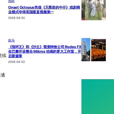
国际
Onset Octopus凭借《天黑前的牛仔》戏剧商
业模式夺得英国垂直视频第一
2026-04-02
娱乐
《指环王》和《沙丘》视觉特效公司 Rodeo FX
在巴黎开设整合 Mikros 动画的更大工作室，开
正统续
启新篇章
2026-04-02
通通