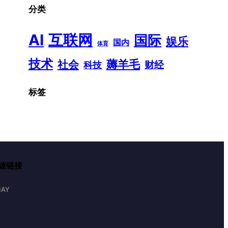
分类
AI
互联网
国际
娱乐
国内
体育
技术
薅羊毛
社会
财经
科技
标签
速链接
AY