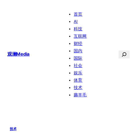
跳
首页
至
AI
内
科技
容
互联网
财经
国内
搜
观澜Media
国际
索
社会
娱乐
体育
技术
薅羊毛
技术