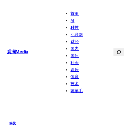
跳
首页
至
AI
内
科技
容
互联网
财经
国内
搜
观澜Media
国际
索
社会
娱乐
体育
技术
薅羊毛
科技