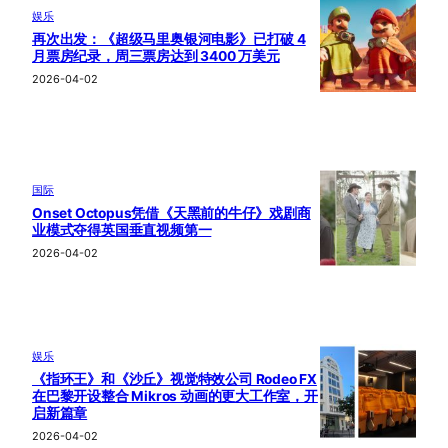
娱乐
再次出发：《超级马里奥银河电影》已打破 4
月票房纪录，周三票房达到 3400 万美元
2026-04-02
国际
Onset Octopus凭借《天黑前的牛仔》戏剧商
业模式夺得英国垂直视频第一
2026-04-02
娱乐
《指环王》和《沙丘》视觉特效公司 Rodeo FX
在巴黎开设整合 Mikros 动画的更大工作室，开
启新篇章
2026-04-02