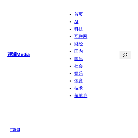
跳
首页
至
AI
内
科技
容
互联网
财经
国内
搜
观澜Media
国际
索
社会
娱乐
体育
技术
薅羊毛
互联网