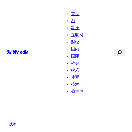
跳
首页
至
AI
内
科技
容
互联网
财经
国内
搜
观澜Media
国际
索
社会
娱乐
体育
技术
薅羊毛
技术