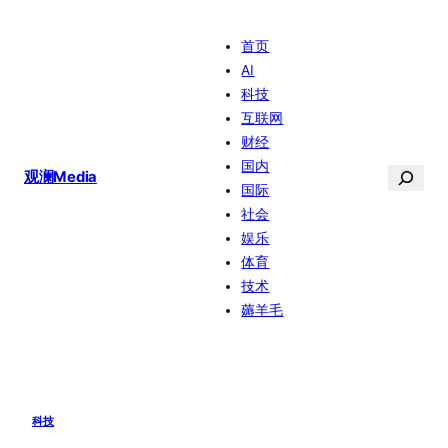
跳
首页
至
AI
内
科技
容
互联网
财经
国内
搜
观澜Media
国际
索
社会
娱乐
体育
技术
薅羊毛
科技