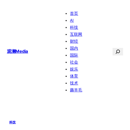
跳
首页
至
AI
内
科技
容
互联网
财经
国内
搜
观澜Media
国际
索
社会
娱乐
体育
技术
薅羊毛
科技