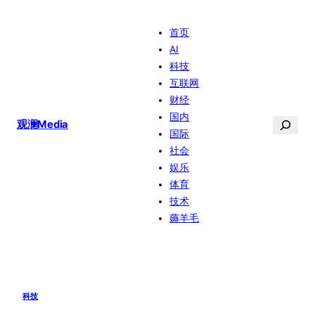
跳
首页
至
AI
内
科技
容
互联网
财经
国内
搜
观澜Media
国际
索
社会
娱乐
体育
技术
薅羊毛
科技