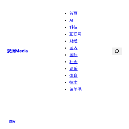
跳
首页
至
AI
内
科技
容
互联网
财经
国内
搜
观澜Media
国际
索
社会
娱乐
体育
技术
薅羊毛
国际